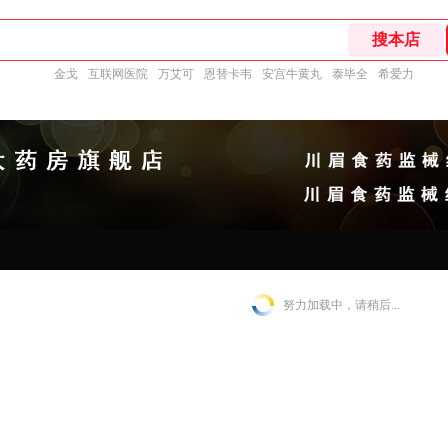
金戈
互联网医院
万艾可
恩替卡韦
安宫牛黄丸
泰毕全
希爱力
努力加载中，请稍后...