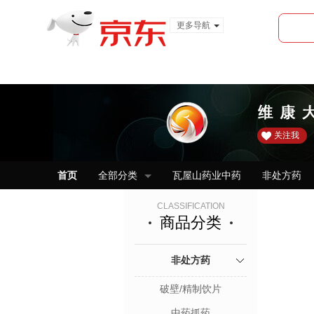
更多导航
服装城
食品
金融
关注我
首页
全部分类
瓦屋山药业中药
非处方药
CLASSIFICATION
商品分类
非处方药
破壁/精制饮片
中药抓药