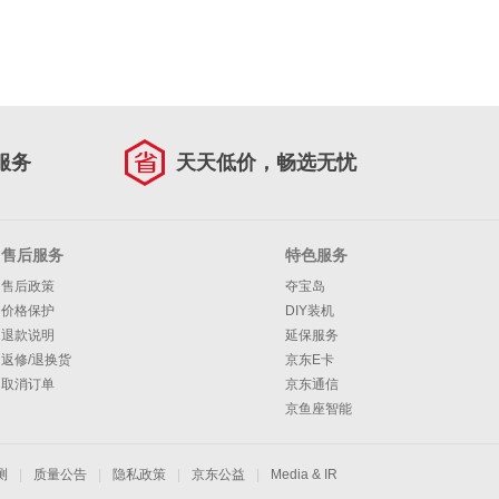
服务
天天低价，畅选无忧
售后服务
特色服务
售后政策
夺宝岛
价格保护
DIY装机
退款说明
延保服务
返修/退换货
京东E卡
取消订单
京东通信
京鱼座智能
测
|
质量公告
|
隐私政策
|
京东公益
|
Media & IR